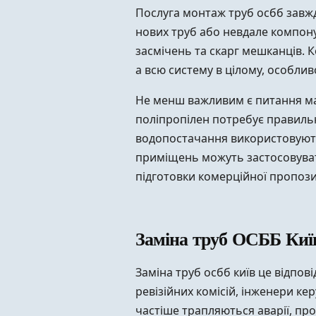
Послуга монтаж труб осбб завж
нових труб або невдале компону
засмічень та скарг мешканців. К
а всю систему в цілому, особли
Не менш важливим є питання мат
поліпропілен потребує правильн
водопостачання використовуютьс
приміщень можуть застосовувати
підготовки комерційної пропозиц
Заміна труб ОСББ Київ
Заміна труб осбб київ це відпов
ревізійних комісій, інженери к
частіше трапляються аварії, про