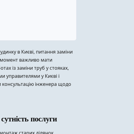
динку в Києві, питання заміни
й момент важливо мати
отах із заміни труб у стояках,
и управителями у Києві і
 консультацію інженера щодо
сутність послуги
емонтаж старих ділянок