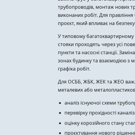
трубопроводів, монтаж нових т
виконаних робіт. Для правління
проєкт, який впливає на безпек
У типовому багатоквартирному б
стояки проходять через усі пове
пункти та насосні станції. Зам
зонах будинку та взаємодією з 
графіка робіт.
Для ОСББ, ЖБК, ЖЕК та ЖЕО важл
металевих або металопластикови
аналіз існуючої схеми трубопр
перевірку прохідності каналі
оцінку корозійного стану стал
проєктування нового рішення