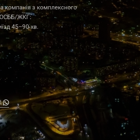
на компанія з комплексного
 ОСББ/ЖКГ:
иїзд 45–90 хв.