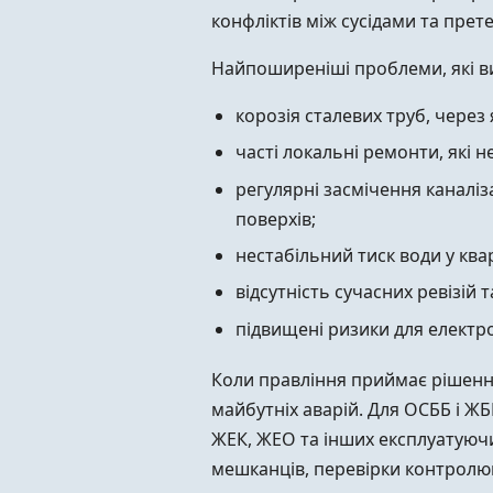
конфліктів між сусідами та прете
Найпоширеніші проблеми, які ви
корозія сталевих труб, через
часті локальні ремонти, які 
регулярні засмічення каналі
поверхів;
нестабільний тиск води у ква
відсутність сучасних ревізій 
підвищені ризики для електр
Коли правління приймає рішення
майбутніх аварій. Для ОСББ і ЖБ
ЖЕК, ЖЕО та інших експлуатуючих
мешканців, перевірки контролю