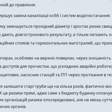
нзій до правління.
рішує заміна каналізації осбб і систем водопостачання:
 яку зменшується прохідний діаметр і зростає ризик свищ
не дають довгострокового результату, а тільки латкають о
заційних стояків та горизонтальних магістралей, що при
ртирах, особливо на верхніх поверхах, через зношеність 
та доступів для прочистки, що ускладнює аварійні роботи
ощитових, насосних станцій та ІТП через протікання в т
 залишити старі труби ще на кілька років, фактично во
К це ризики прямі, адже саме з бюджету будинку оплачуєть
 організацій ризики опосередковані, але не менш суттєв
ючих органів.