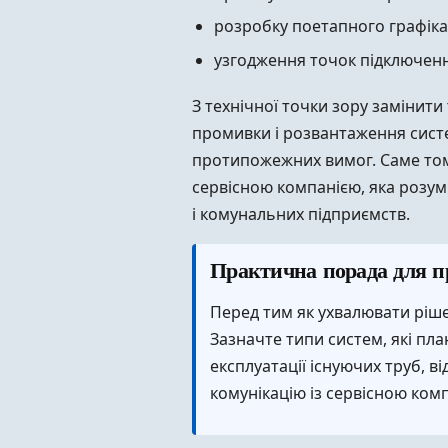
розробку поетапного графіка 
узгодження точок підключення
З технічної точки зору замінити 
промивки і розвантаження систем
протипожежних вимог. Саме том
сервісною компанією, яка розум
і комунальних підприємств.
Практична порада для п
Перед тим як ухвалювати ріше
Зазначте типи систем, які пла
експлуатації існуючих труб, в
комунікацію із сервісною ко