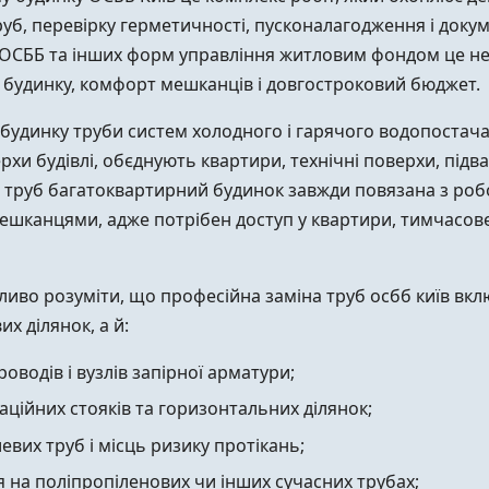
руб, перевірку герметичності, пусконалагодження і док
 ОСББ та інших форм управління житловим фондом це не 
у будинку, комфорт мешканців і довгостроковий бюджет.
удинку труби систем холодного і гарячого водопостачан
рхи будівлі, обєднують квартири, технічні поверхи, підва
іна труб багатоквартирний будинок завжди повязана з ро
мешканцями, адже потрібен доступ у квартири, тимчасов
иво розуміти, що професійна заміна труб осбб київ вкл
х ділянок, а й:
оводів і вузлів запірної арматури;
заційних стояків та горизонтальних ділянок;
евих труб і місць ризику протікань;
 на поліпропіленових чи інших сучасних трубах;