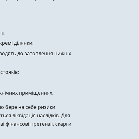
ів;
кремі ділянки;
зводять до затоплення нижніх
стояків;
;
ехнічних приміщеннях.
но бере на себе ризики
ся ліквідація наслідків. Для
і фінансові претензії, скарги