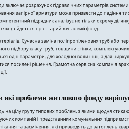
ди включає розрахунок гідравлічних параметрів системи
вання запірної арматури може призвести до падіння тиск
омпетентний підрядник аналізує не тільки окрему ділянк
во якщо йдеться про старий житловий фонд.
еріалів. Сучасна заміна поліпропіленових труб або перех
ого підбору класу труб, товщини стінки, комплектуючих
я одні параметри, для холодної води інші, а для циркуля
ся посилені рішення. Грамотна сервісна компанія врахо
ії.
 які проблеми житлового фонду вирішу
ідь на цілу групу типових проблем, з якими щодня стика
еруючих компаній і представники комунальних підприємст
тікання та засмічення, які призводять до затоплень ква