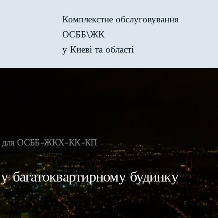
Комплекстне обслуговування
ОСББ\ЖК
у Киеві та області
віс для ОСББ-ЖКХ-КК-КП
 у багатоквартирному будинку