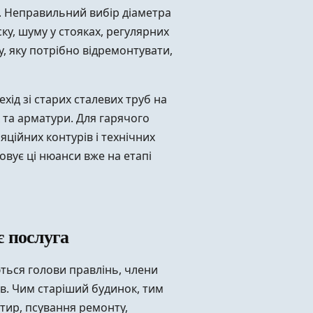
. Неправильний вибір діаметра
у, шуму у стояках, регулярних
у, яку потрібно відремонтувати,
ід зі старих сталевих труб на
 та арматури. Для гарячого
ційних контурів і технічних
вує ці нюанси вже на етапі
є послуга
ються голови правлінь, члени
в. Чим старіший будинок, тим
ртир, псування ремонту,