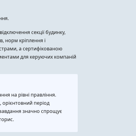
ння.
відключення секції будинку,
в, норм кріплення і
страми, а сертифікованою
ументами для керуючих компаній
ння на рівні правління.
), орієнтовний період
не завдання значно спрощує
торис.