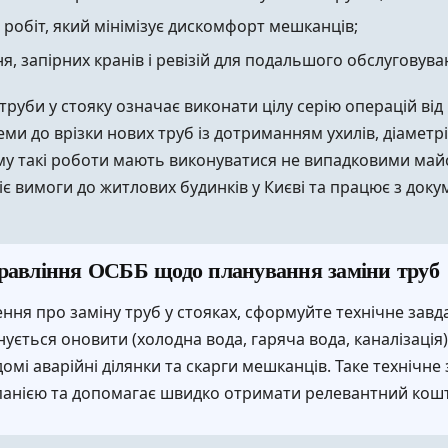
робіт, який мінімізує дискомфорт мешканців;
, запірних кранів і ревізій для подальшого обслуговува
труби у стояку означає виконати цілу серію операцій від 
и до врізки нових труб із дотриманням ухилів, діаметрі
у такі роботи мають виконуватися не випадковими май
іє вимоги до житлових будинків у Києві та працює з док
равління ОСББ щодо планування заміни труб
ння про заміну труб у стояках, сформуйте технічне завда
нується оновити (холодна вода, гаряча вода, каналізація
ідомі аварійні ділянки та скарги мешканців. Таке техніч
мпанією та допомагає швидко отримати релевантний кош