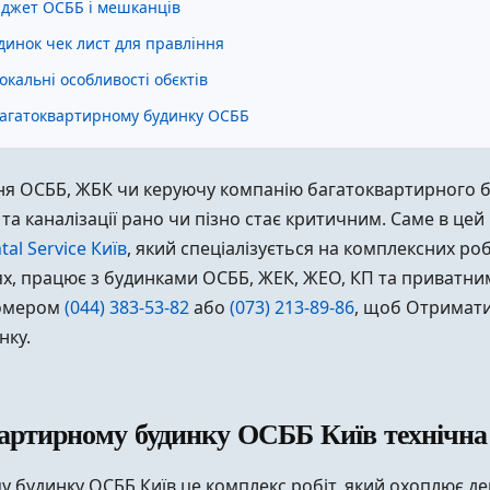
юджет ОСББ і мешканців
динок чек лист для правління
окальні особливості обєктів
 багатоквартирному будинку ОСББ
я ОСББ, ЖБК чи керуючу компанію багатоквартирного бу
а каналізації рано чи пізно стає критичним. Саме в це
ntal Service Київ
, який спеціалізується на комплексних роб
ях, працює з будинками ОСББ, ЖЕК, ЖЕО, КП та приватним
 номером
(044) 383-53-82
або
(073) 213-89-86
, щоб Отримати
нку.
вартирному будинку ОСББ Київ технічна 
у будинку ОСББ Київ це комплекс робіт, який охоплює д