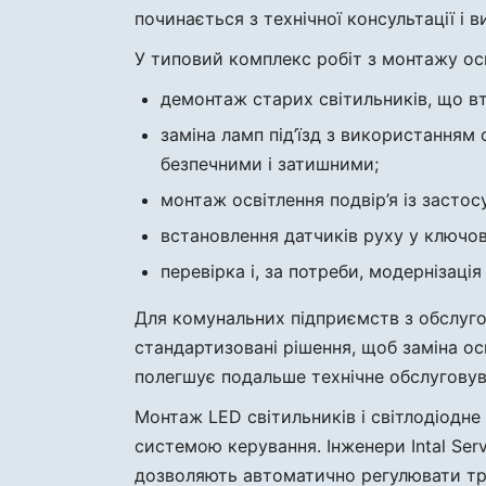
починається з технічної консультації і ви
У типовий комплекс робіт з монтажу освіт
демонтаж старих світильників, що в
заміна ламп під’їзд з використанням
безпечними і затишними;
монтаж освітлення подвір’я із засто
встановлення датчиків руху у ключових
перевірка і, за потреби, модернізац
Для комунальних підприємств з обслуг
стандартизовані рішення, щоб заміна о
полегшує подальше технічне обслуговува
Монтаж LED світильників і світлодіодне
системою керування. Інженери Intal Ser
дозволяють автоматично регулювати трива