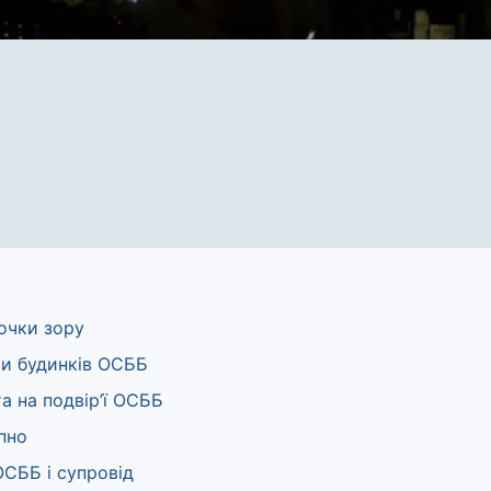
точки зору
ми будинків ОСББ
та на подвір’ї ОСББ
пно
ОСББ і супровід