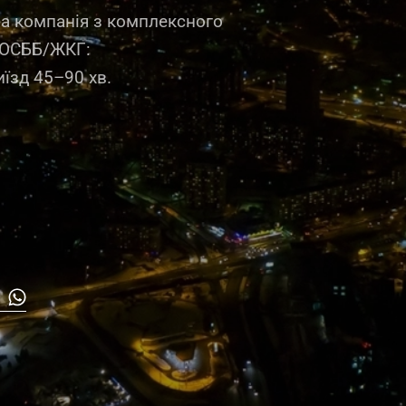
на компанія з комплексного
 ОСББ/ЖКГ:
иїзд 45–90 хв.