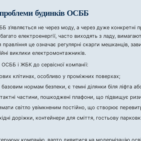
 проблеми будинків ОСББ
ББ з’являється не через моду, а через дуже конкретні 
агато електроенергії, часто виходять з ладу, вимагают
 правління це означає регулярні скарги мешканців, зави
рійні виклики електромонтажників.
 ОСББ і ЖБК до сервісної компанії:
ових клітинах, особливо у проміжних поверхах;
ає базовим нормам безпеки, є темні ділянки біля ліфта або
нтактні частини, пошкоджені плафони, що підвищує ризи
римати світло увімкненим постійно, що створює переви
хідні доріжки, контейнери для сміття, гостьову парковк
руючу компанію, варто дивитися на модернізацію освіт