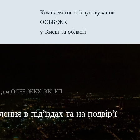
Комплекстне обслуговування
ОСББ\ЖК
у Киеві та області
віс для ОСББ-ЖКХ-КК-КП
лення в під’їздах та на подвір’ї