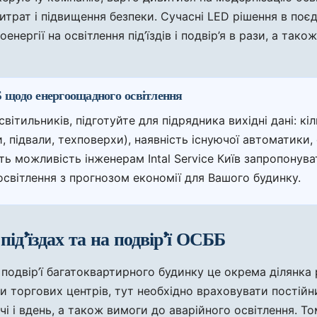
витрат і підвищення безпеки. Сучасні LED рішення в по
ергії на освітлення під’їздів і подвір’я в рази, а тако
 щодо енергоощадного освітлення
ильників, підготуйте для підрядника вихідні дані: кільк
, підвали, техповерхи), наявність існуючої автоматики
сть можливість інженерам Intal Service Київ запропонува
світлення з прогнозом економії для Вашого будинку.
ід’їздах та на подвір’ї ОСББ
а подвір’ї багатоквартирного будинку це окрема ділянка 
 чи торгових центрів, тут необхідно враховувати пості
ночі і вдень, а також вимоги до аварійного освітлення. Т