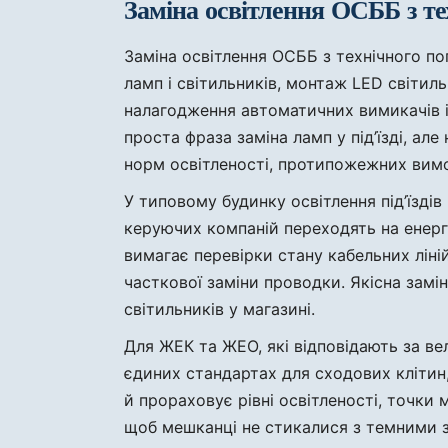
Заміна освітлення ОСББ з те
Заміна освітлення ОСББ з технічного п
ламп і світильників, монтаж LED світил
налагодження автоматичних вимикачів і 
проста фраза заміна ламп у під’їзді, а
норм освітленості, протипожежних вимо
У типовому будинку освітлення під’їзді
керуючих компаній переходять на енерго
вимагає перевірки стану кабельних ліній
часткової заміни проводки. Якісна замі
світильників у магазині.
Для ЖЕК та ЖЕО, які відповідають за в
єдиних стандартах для сходових клітин, 
й прораховує рівні освітленості, точки
щоб мешканці не стикалися з темними з