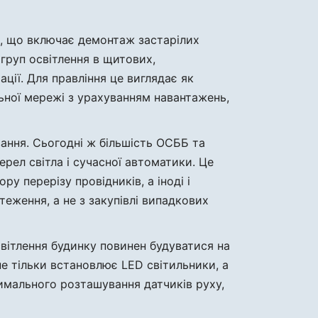
т, що включає демонтаж застарілих
 груп освітлення в щитових,
ції. Для правління це виглядає як
льної мережі з урахуванням навантажень,
вання. Сьогодні ж більшість ОСББ та
рел світла і сучасної автоматики. Це
у перерізу провідників, а іноді і
теження, а не з закупівлі випадкових
вітлення будинку повинен будуватися на
не тільки встановлює LED світильники, а
тимального розташування датчиків руху,