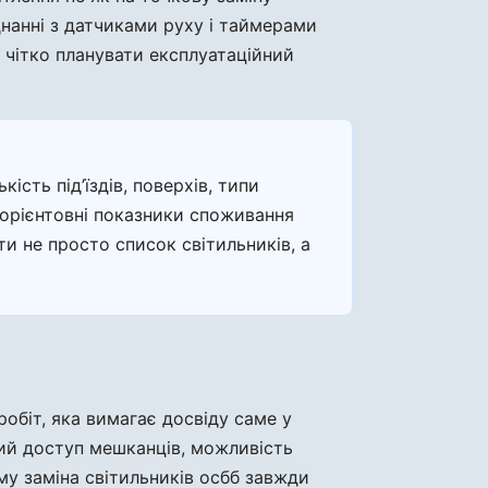
єднанні з датчиками руху і таймерами
ж чітко планувати експлуатаційний
ість під’їздів, поверхів, типи
, орієнтовні показники споживання
ти не просто список світильників, а
робіт, яка вимагає досвіду саме у
йний доступ мешканців, можливість
ому заміна світильників осбб завжди