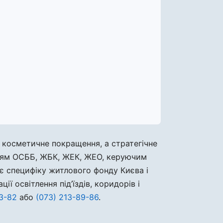
е косметичне покращення, а стратегічне
нням ОСББ, ЖБК, ЖЕК, ЖЕО, керуючим
є специфіку житлового фонду Києва і
ї освітлення під’їздів, коридорів і
3-82
або
(073) 213-89-86
.