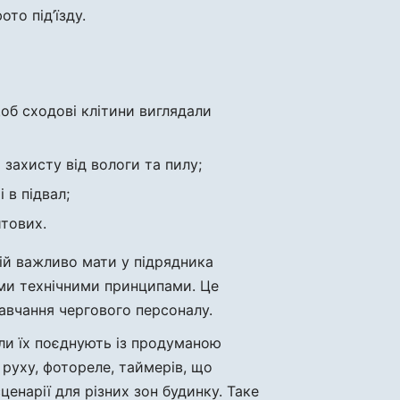
ото під’їзду.
щоб сходові клітини виглядали
захисту від вологи та пилу;
 в підвал;
итових.
ій важливо мати у підрядника
ими технічними принципами. Це
навчання чергового персоналу.
оли їх поєднують із продуманою
 руху, фотореле, таймерів, що
енарії для різних зон будинку. Таке