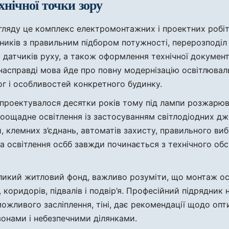
хнічної точки зору
огляду це комплекс електромонтажних і проектних робі
ьників з правильним підбором потужності, перерозподіл
датчиків руху, а також оформлення технічної документа
ле насправді мова йде про повну модернізацію освітлюва
г і особливостей конкретного будинку.
в проектувалося десятки років тому під лампи розжарю
ощадне освітлення із застосуванням світлодіодних дже
, клемних з’єднань, автоматів захисту, правильного вибор
на освітлення осбб завжди починається з технічного обс
еликий житловий фонд, важливо розуміти, що монтаж ос
коридорів, підвалів і подвір’я. Професійний підрядник 
 можливого засліплення, тіні, дає рекомендації щодо оп
онами і небезпечними ділянками.