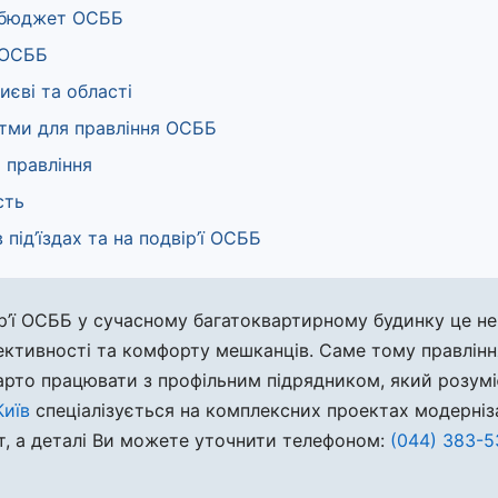
а бюджет ОСББ
я ОСББ
иєві та області
итми для правління ОСББ
 правління
сть
 під’їздах та на подвір’ї ОСББ
двір’ї ОСББ у сучасному багатоквартирному будинку це н
фективності та комфорту мешканців. Саме тому правлі
рто працювати з профільним підрядником, який розумі
Київ
спеціалізується на комплексних проектах модернізаці
біт, а деталі Ви можете уточнити телефоном:
(044) 383-5