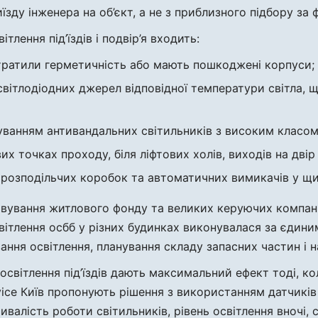
їзду інженера на об’єкт, а не з приблизного підбору за ф
лення під’їздів і подвір’я входить:
тратили герметичність або мають пошкоджені корпуси;
 світлодіодних джерел відповідної температури світла, 
суванням антивандальних світильників з високим класом 
 точках проходу, біля ліфтових холів, виходів на двір і
ія розподільчих коробок та автоматичних вимикачів у щ
овування житлового фонду та великих керуючих компан
світлення осбб у різних будинках виконувалася за єдин
ння освітлення, планування складу запасних частин і 
 освітлення під’їздів дають максимальний ефект тоді, к
vice Київ пропонують рішення з використанням датчиків
лість роботи світильників, рівень освітлення вночі, сц