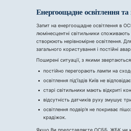
Енергоощадне освітлення та
Запит на енергоощадне освітлення в ОС
люмінесцентні світильники споживають б
створюють нерівномірне освітлення. Для
загального користування і постійні ава
Поширені ситуації, з якими звертаються
постійно перегорають лампи на сход
освітлення під’їздів Київ не відповід
старі світильники мають відкриті ко
відсутність датчиків руху змушує т
освітлення подвір’я не покриває пішо
крадіжок.
Якщо Ви представляєте ОСББ, ЖБК чи ке