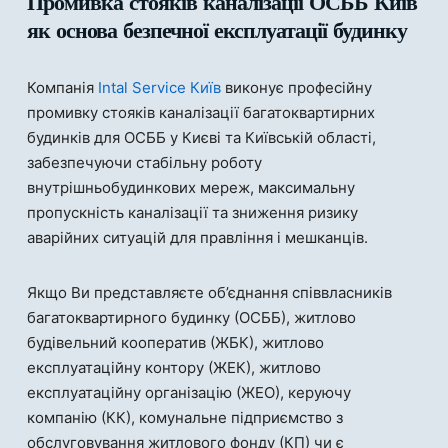
Промивка стояків каналізації ОСББ Київ
як основа безпечної експлуатації будинку
Компанія
Intal Service Київ
виконує професійну
промивку стояків каналізації багатоквартирних
будинків для ОСББ у Києві та Київській області,
забезпечуючи стабільну роботу
внутрішньобудинкових мереж, максимальну
пропускність каналізації та зниження ризику
аварійних ситуацій для правління і мешканців.
Якщо Ви представляєте об’єднання співвласників
багатоквартирного будинку (ОСББ), житлово
будівельний кооператив (ЖБК), житлово
експлуатаційну контору (ЖЕК), житлово
експлуатаційну організацію (ЖЕО), керуючу
компанію (КК), комунальне підприємство з
обслуговування житлового фонду (КП) чи є