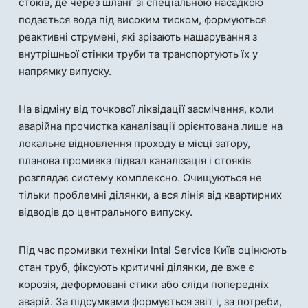
стоків, де через шланг зі спеціальною насадкою
подається вода під високим тиском, формуються
реактивні струмені, які зрізають нашарування з
внутрішньої стінки труби та транспортують їх у
напрямку випуску.
На відміну від точкової ліквідації засмічення, коли
аварійна прочистка каналізації орієнтована лише на
локальне відновлення проходу в місці затору,
планова промивка підвал каналізація і стояків
розглядає систему комплексно. Очищуються не
тільки проблемні ділянки, а вся лінія від квартирних
відводів до центрального випуску.
Під час промивки техніки Intal Service Київ оцінюють
стан труб, фіксують критичні ділянки, де вже є
корозія, деформовані стики або сліди попередніх
аварій. За підсумками формується звіт і, за потреби,