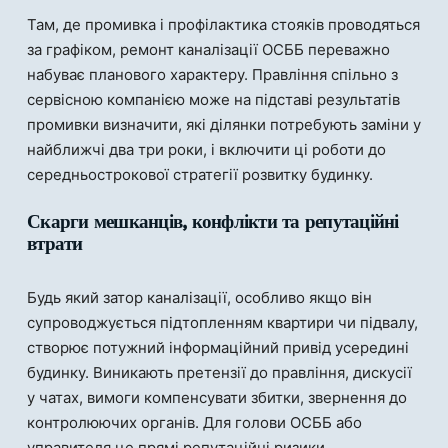
Там, де промивка і профілактика стояків проводяться
за графіком, ремонт каналізації ОСББ переважно
набуває планового характеру. Правління спільно з
сервісною компанією може на підставі результатів
промивки визначити, які ділянки потребують заміни у
найближчі два три роки, і включити ці роботи до
середньострокової стратегії розвитку будинку.
Скарги мешканців, конфлікти та репутаційні
втрати
Будь який затор каналізації, особливо якщо він
супроводжується підтопленням квартири чи підвалу,
створює потужний інформаційний привід усередині
будинку. Виникають претензії до правління, дискусії
у чатах, вимоги компенсувати збитки, звернення до
контролюючих органів. Для голови ОСББ або
управителя це прямі репутаційні ризики.