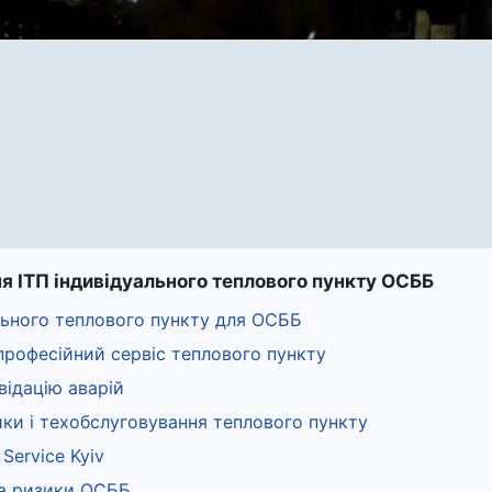
ня ІТП індивідуального теплового пункту ОСББ
льного теплового пункту для ОСББ
 професійний сервіс теплового пункту
відацію аварій
ики і техобслуговування теплового пункту
Service Kyiv
та ризики ОСББ