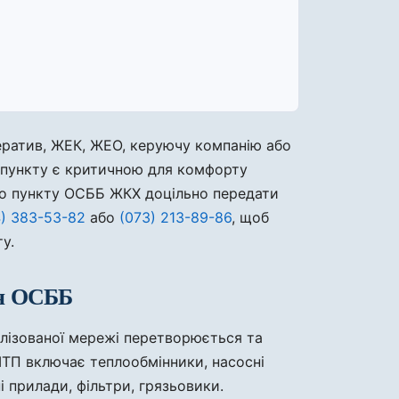
ератив, ЖЕК, ЖЕО, керуючу компанію або
о пункту є критичною для комфорту
ого пункту ОСББ ЖКХ доцільно передати
) 383-53-82
або
(073) 213-89-86
, щоб
у.
ля ОСББ
алізованої мережі перетворюється та
 ІТП включає теплообмінники, насосні
 прилади, фільтри, грязьовики.