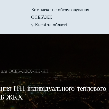
Комплекстне обслуговування
ОСББ\ЖК
у Киеві та області
віс для ОСББ-ЖКХ-КК-КП
ння ІТП індивідуального теплового
ББ ЖКХ