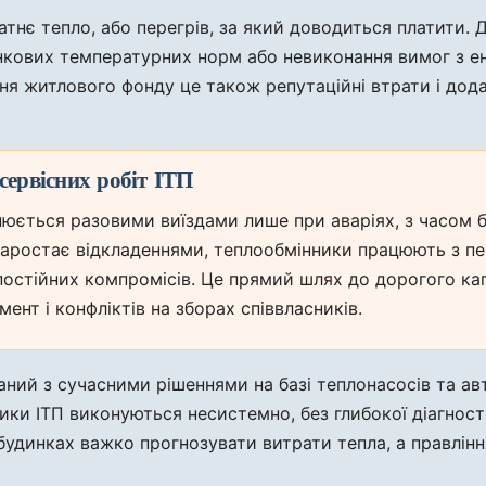
атнє тепло, або перегрів, за який доводиться платити.
кових температурних норм або невиконання вимог з е
ня житлового фонду це також репутаційні втрати і дод
сервісних робіт ІТП
інюється разовими виїздами лише при аваріях, з часом б
аростає відкладеннями, теплообмінники працюють з п
остійних компромісів. Це прямий шлях до дорогого ка
ент і конфліктів на зборах співвласників.
ний з сучасними рішеннями на базі теплонасосів та ав
ки ІТП виконуються несистемно, без глибокої діагностик
будинках важко прогнозувати витрати тепла, а правлінн