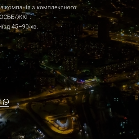
на компанія з комплексного
 ОСББ/ЖКГ:
иїзд 45–90 хв.