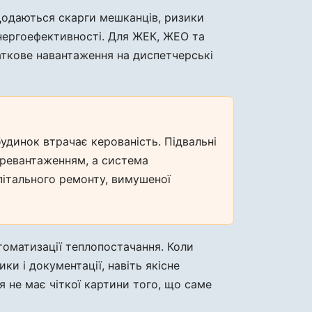
 Додаються скарги мешканців, ризики
нергоефективності. Для ЖЕК, ЖЕО та
аткове навантаження на диспетчерські
удинок втрачає керованість. Підвальні
еревантаженням, а система
пітального ремонту, вимушеної
томатизації теплопостачання. Коли
и і документації, навіть якісне
я не має чіткої картини того, що саме