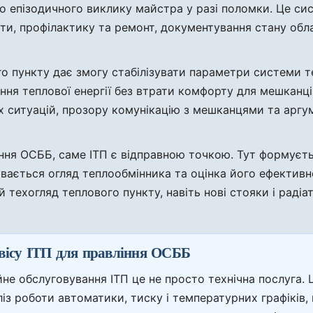
о епізодичного виклику майстра у разі поломки. Це си
боти, профілактику та ремонт, документування стану об
го пункту дає змогу стабілізувати параметри системи 
ня теплової енергії без втрати комфорту для мешканці
 ситуацій, прозору комунікацію з мешканцями та аргум
ння ОСББ, саме ІТП є відправною точкою. Тут формуєт
увається огляд теплообмінника та оцінка його ефектив
 техогляд теплового пункту, навіть нові стояки і рад
вісу ІТП для правління ОСББ
не обслуговування ІТП це не просто технічна послуга. 
аліз роботи автоматики, тиску і температурних графіків