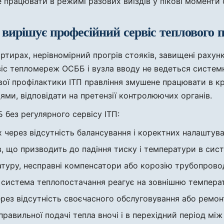
не працювати в режимі разових виїздів у пікові моменти
і вирішує професійний сервіс теплового 
ртирах, нерівномірний прогрів стояків, завищені рахунк
віс тепломереж ОСББ і вузла вводу не ведеться системно
вої профілактики ІТП правління змушене працювати в к
ями, відповідати на претензії контролюючих органів.
 без регулярного сервісу ІТП:
их через відсутність балансування і коректних налаштув
в, що призводить до падіння тиску і температури в сист
туру, несправні компенсатори або корозію трубопровод
 система теплопостачання реагує на зовнішню температу
через відсутність своєчасного обслуговування або ремон
равильної подачі тепла вночі і в перехідний період між