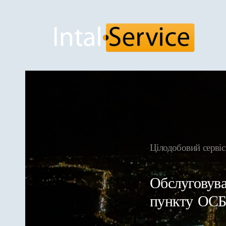
Skip to main content
Цілодобовий сер
Обслуговува
пункту ОС