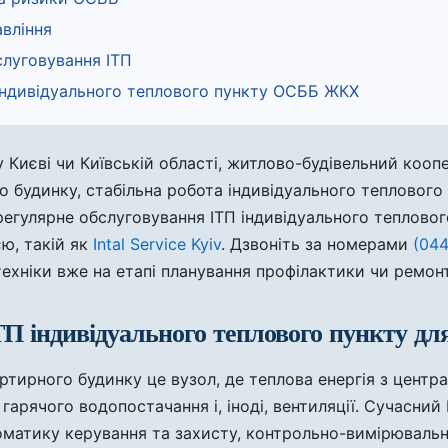
авління
луговування ІТП
 індивідуального теплового пункту ОСББ ЖКХ
Києві чи Київській області, житлово-будівельний кооп
о будинку, стабільна робота індивідуального тепловог
 регулярне обслуговування ІТП індивідуального теплов
єю, такій як
Intal Service Kyiv
. Дзвоніть за номерами
(044
ехніки вже на етапі планування профілактики чи ремонт
ТП індивідуального теплового пункту д
ртирного будинку це вузол, де теплова енергія з центр
арячого водопостачання і, іноді, вентиляції. Сучасний
томатику керування та захисту, контрольно-вимірювальні