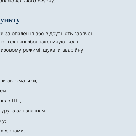
 опалювального сезону.
пункту
и за опалення або відсутність гарячої
, технічні збої накопичуються і
ризовому режимі, шукати аварійну
ань автоматики;
емі;
ів в ІТП;
ру із запізненням;
ту;
 сезонами.