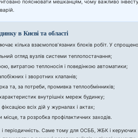
нтовано пояснювати мешканцям, чому важливо інвестува
варій.
динку в Києві та області
чає кілька взаємоповʼязаних блоків робіт. У спрощено
льний огляд вузлів системи теплопостачання;
рою, витратою теплоносія і поведінкою автоматики;
апобіжних і зворотних клапанів;
ірка та, за потреби, промивка теплообмінників;
 характеристик внутрішніх мереж будинку;
фіксацією всіх дій у журналах і актах;
и місце, та розробка профілактичних заходів.
и і періодичність. Саме тому для ОСББ, ЖБК і керуючих 