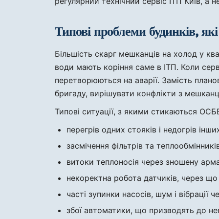
регулярний технічний сервіс ІТП Київ, а 
Типові проблеми будинків, як
Більшість скарг мешканців на холод у ква
води мають коріння саме в ІТП. Коли сер
перетворюються на аварії. Замість плано
бригаду, вирішувати конфлікти з мешканц
Типові ситуації, з якими стикаються ОСББ
перегрів одних стояків і недогрів інш
засмічення фільтрів та теплообмінникі
витоки теплоносія через зношену арма
некоректна робота датчиків, через що
часті зупинки насосів, шум і вібрації 
збої автоматики, що призводять до неп