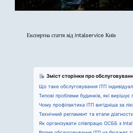
Експертна стаття від Intalservice Київ
Зміст сторінки про обслуговуван
Що таке обслуговування ІТП індивідуа
Типові проблеми будинків, які вирішує
Чому профілактика ІТП вигідніша за лік
Технічний регламент та етапи діагност
Як організувати співпрацю ОСББ з Intal 
Вплив обслуговування ІТП на бюджет 