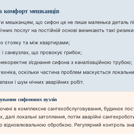
та комфорт мешканців
и мешканцям, що сифон це не лише маленька деталь п
ічних послуг на постійній основі виникають такі ризики
по стояку та між квартирами;
х і санвузлах, що провокує грибок;
 некоректне з’єднання сифона з каналізаційною трубою;
ехніка, оскільки частина проблем маскується локальни
пахи і шум нічних аварійних робіт.
вування сифонових вузлів
ючені в комплексне сантехобслуговування, будинок пос
, далі локальні затоплення, потім аварійні сантехробот
ю відновлювальною обробкою. Регулярний контроль зн