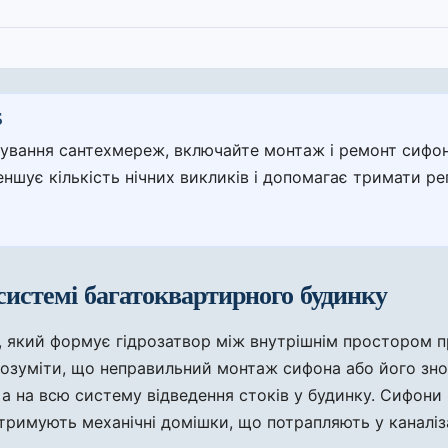
Б
вання сантехмереж, включайте монтаж і ремонт сифонів
еншує кількість нічних викликів і допомагає тримати 
 системі багатоквартирного будинку
, який формує гідрозатвор між внутрішнім простором 
зуміти, що неправильний монтаж сифона або його зно
 а на всю систему відведення стоків у будинку. Сифони 
тримують механічні домішки, що потрапляють у каналіз