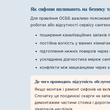
Як сифони впливають на безпеку 
Для правління ОСББ важливо пояснюват
роботах або відсутності сервісу сантехн
поширення каналізаційних запахів 
постійна вогкість у ванних кімната
підтоплення нижніх поверхів через
ускладнена діагностика мереж сант
конфлікти між мешканцями через за
До чого призводить відсутність обслуго
Якщо монтаж і ремонт сифонів не вкл
Спочатку це поодинокі скарги на запах
демонтажем частини стояка і дорого
ліквідація наслідків.