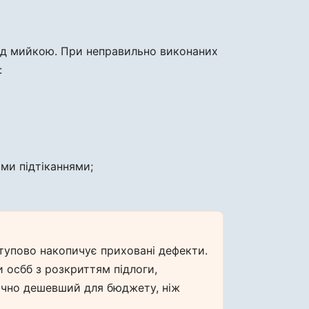
ід мийкою. При неправильно виконаних
:
ми підтіканнями;
тупово накопичує приховані дефекти.
и осбб з розкриттям підлоги,
ачно дешевший для бюджету, ніж