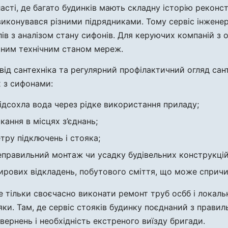
ласті, де багато будинків мають складну історію реконс
иконувався різними підрядниками. Тому сервіс інженерни
ів з аналізом стану сифонів. Для керуючих компаній з
чним технічним станом мереж.
від сантехніка та регулярний профілактичний огляд сант
х з сифонами:
підсохла вода через рідке використання приладу;
ікання в місцях з’єднань;
тру підключень і стояка;
еправильний монтаж чи усадку будівельних конструкцій
ирових відкладень, побутового сміття, що може спричин
е тільки своєчасно виконати ремонт труб осбб і локальн
яки. Там, де сервіс стояків будинку поєднаний з прави
вернень і необхідність екстреного виїзду бригади.