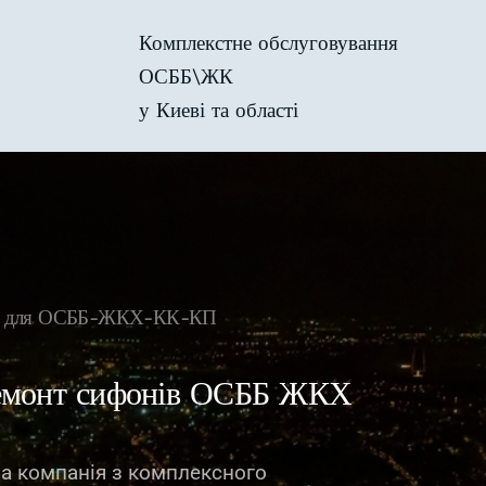
Комплекстне обслуговування
ОСББ\ЖК
у Киеві та області
віс для ОСББ-ЖКХ-КК-КП
емонт сифонів ОСББ ЖКХ
на компанія з комплексного