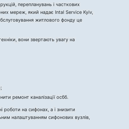
трукцій, перепланувань і часткових
х мереж, який надає Intal Service Kyiv,
 обслуговування житлового фонду це
ехніки, вони звертають увагу на
;
ити ремонт каналізації осбб.
і роботи на сифонах, а і знизити
льним налаштуванням сифонових вузлів,