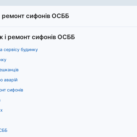
і ремонт сифонів ОСББ
ж і ремонт сифонів ОСББ
а сервісу будинку
нку
мешканців
ю аварій
онт сифонів
в
ях
ОСББ