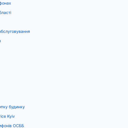
ифонах
бласті
 обслуговування
я
витку будинку
ice Kyiv
сифонів ОСББ