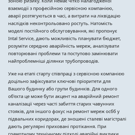
зоною ризику. Коли немає чітко налагодженої
взаємодії з професійною сервісною компанією,
аварії розтягуються в часі, а витрати на ліквідацію
наслідків неконтрольовано ростуть. Натомість
моделі постійного обслуговування, які пропонує
Intal Service, дають можливість планувати бюджет,
розуміти середню аварійність мереж, аналізувати
повторювані проблеми та поступово замінювати
найпроблемніші ділянки трубопроводів.
Уже на етапі старту співпраці з сервісною компанією
доцільно зафіксувати ключові пріоритети для
Вашого будинку або групи будинків. Для одного
об’єкта це може бути акцент на аварійний ремонт
каналізації через часті забиття старих чавунних
стояків, для іншого фокус на ремонт мереж осбб у
підвальних коридорах, де зношені сталеві магістралі
дають регулярні приховані протікання. При
грамотному технічному підході аварійні виклики