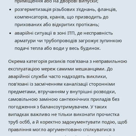
приміщення або на дворові випуски;
розгерметизація різьбових з’єднань, фланців,
компенсаторів, кранів, що призводить до
прихованих або відкритих протікань;
аварійні ситуації в зоні ІТП, де несправність
арматури чи трубопроводів загрожує зупинкою
подачі тепла або води у весь будинок.
Окрема категорія ризиків пов’язана з неправильною
експлуатацією мереж самими мешканцями. До
аварійної служби часто надходять виклики,
пов’язані із засміченням каналізації сторонніми
предметами, втручанням у внутрішні розводки,
самовільною заміною сантехнічних приладів без
погодження з балансоутримувачем. У таких
випадках важливо не тільки виконати прочистка
труб осбб, а й коректно задокументувати подію, щоб
правління могло аргументовано спілкуватися з