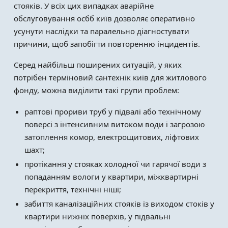
стояків. У всіх цих випадках аварійне
обслуговування осбб київ дозволяє оперативно
усунути наслідки та паралельно діагностувати
причини, щоб запобігти повторенню інцидентів.
Серед найбільш поширених ситуацій, у яких
потрібен терміновий сантехнік київ для житлового
фонду, можна виділити такі групи проблем:
раптові прориви труб у підвалі або технічному
поверсі з інтенсивним витоком води і загрозою
затоплення комор, електрощитових, ліфтових
шахт;
протікання у стояках холодної чи гарячої води з
попаданням вологи у квартири, міжквартирні
перекриття, технічні ніші;
забиття каналізаційних стояків із виходом стоків у
квартири нижніх поверхів, у підвальні