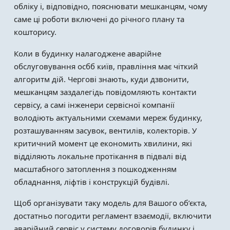
обліку і, відповідно, пояснювати мешканцям, чому
саме ці роботи включені до річного плану та
кошторису.
Коли в будинку налагоджене аварійне
обслуговування осбб київ, правління має чіткий
алгоритм дій. Чергові знають, куди дзвонити,
мешканцям заздалегідь повідомляють контакти
сервісу, а самі інженери сервісної компанії
володіють актуальними схемами мереж будинку,
розташуванням засувок, вентилів, колекторів. У
критичний момент це економить хвилини, які
відділяють локальне протікання в підвалі від
масштабного затоплення з пошкодженням
обладнання, ліфтів і конструкцій будівлі.
Щоб організувати таку модель для Вашого об’єкта,
достатньо погодити регламент взаємодії, включити
аварійний сервіс у систему договорів будинку і