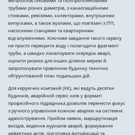
металопластиковими та поліпропіленовими
трубами різних діаметрів, з каналізаційними
стояками, ревізіями, колекторами, внутрішніми
випусками, а також вузлами, що пов’язані з ІТП,
насосними станціями та квартирними
відгалуженнями. Ключове завдання такого сервісу
не просто перекрити воду і полагодити фрагмент
труби, а швидко локалізувати осередок аварії,
оцінити ризики для інших ділянок мережі й
запропонувати правлінню будинку технічно
обґрунтований план подальших дій.
Для керуючих компаній (КК), які ведуть десятки
будинків, аварійний сервіс київ у форматі
професійного підрядника дозволяє перенести фокус
з ручного управління кожною аварією на системне
адміністрування. Прийом заявок, маршрутизація
виїздів, ведення журналів аварій, формування
дефектних актів, підготовка фотофіксації та