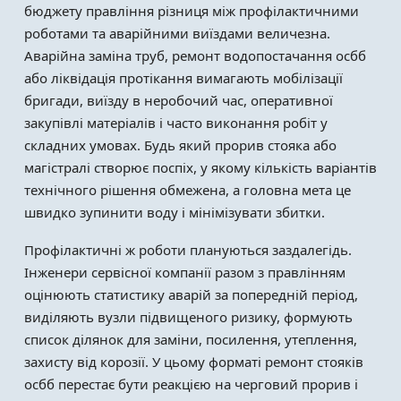
бюджету правління різниця між профілактичними
роботами та аварійними виїздами величезна.
Аварійна заміна труб, ремонт водопостачання осбб
або ліквідація протікання вимагають мобілізації
бригади, виїзду в неробочий час, оперативної
закупівлі матеріалів і часто виконання робіт у
складних умовах. Будь який прорив стояка або
магістралі створює поспіх, у якому кількість варіантів
технічного рішення обмежена, а головна мета це
швидко зупинити воду і мінімізувати збитки.
Профілактичні ж роботи плануються заздалегідь.
Інженери сервісної компанії разом з правлінням
оцінюють статистику аварій за попередній період,
виділяють вузли підвищеного ризику, формують
список ділянок для заміни, посилення, утеплення,
захисту від корозії. У цьому форматі ремонт стояків
осбб перестає бути реакцією на черговий прорив і