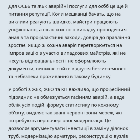
Для ОСББ та ЖБК аварійні послуги для осбб це ще й
питання репутації. Коли мешканці бачать, що на
виклики реагують швидко, майстри працюють
уніфіковано, а після кожного випадку проводиться
аналіз та профілактичні заходи, довіра до правління
зростає. Якщо ж кожна аварія перетворюється на
імпровізацію з участю випадкових майстрів, які не
несуть відповідальності і не оформлюють
документи, виникає стійке відчуття безсистемності
та небезпеки проживання в такому будинку.
У роботі з ЖЕК, ЖЕО та КП важливо, що професійний
підрядник не обмежується гасінням аварій, а веде
облік усіх подій, формує статистику по кожному
об’єкту, виділяє так звані червоні зони мереж, які
потребують першочергової модернізації. Це
дозволяє аргументувати інвестиції в заміну ділянок
труб, модернізацію арматури, реконструкцію вузлів